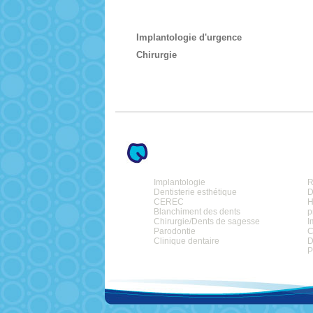
Implantologie d'urgence
Chirurgie
Implantologie
R
Dentisterie esthétique
D
CEREC
H
Blanchiment des dents
p
Chirurgie/Dents de sagesse
I
Parodontie
C
Clinique dentaire
D
P